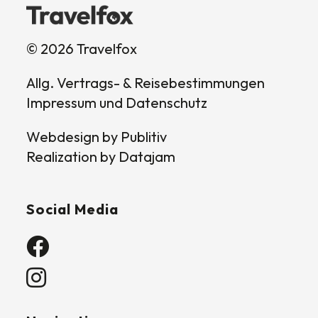
d
l
© 2026 Travelfox
e
e
Allg. Vertrags- & Reisebestimmungen
r
Impressum und Datenschutz
.
Webdesign by
Publitiv
Realization by
Datajam
Social Media